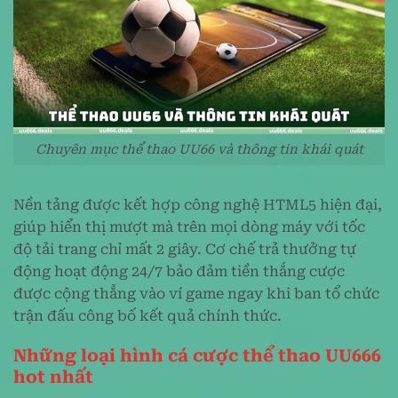
Chuyên mục thể thao UU66 và thông tin khái quát
Nền tảng được kết hợp công nghệ HTML5 hiện đại,
giúp hiển thị mượt mà trên mọi dòng máy với tốc
độ tải trang chỉ mất 2 giây. Cơ chế trả thưởng tự
động hoạt động 24/7 bảo đảm tiền thắng cược
được cộng thẳng vào ví game ngay khi ban tổ chức
trận đấu công bố kết quả chính thức.
Những loại hình cá cược thể thao UU666
hot nhất