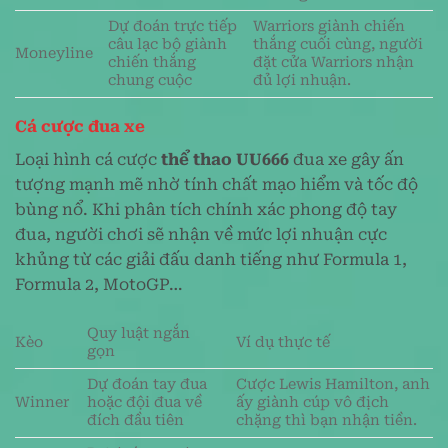
Dự đoán trực tiếp
Warriors giành chiến
câu lạc bộ giành
thắng cuối cùng, người
Moneyline
chiến thắng
đặt cửa Warriors nhận
chung cuộc
đủ lợi nhuận.
Cá cược đua xe
Loại hình cá cược
thể thao UU666
đua xe gây ấn
tượng mạnh mẽ nhờ tính chất mạo hiểm và tốc độ
bùng nổ. Khi phân tích chính xác phong độ tay
đua, người chơi sẽ nhận về mức lợi nhuận cực
khủng từ các giải đấu danh tiếng như Formula 1,
Formula 2, MotoGP…
Quy luật ngắn
Kèo
Ví dụ thực tế
gọn
Dự đoán tay đua
Cược Lewis Hamilton, anh
Winner
hoặc đội đua về
ấy giành cúp vô địch
đích đầu tiên
chặng thì bạn nhận tiền.